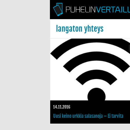
langaton yhteys
14.11.2016
Uusi keino urkkia salasanoja – Ei tarvita
haittaohjelmia