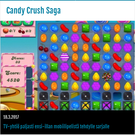
Candy Crush Saga
18.3.2017
TV-yhtiö paljasti ensi-illan mobiilipelistä tehdylle sarjalle