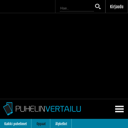
Kirjaudu
Kaikki puhelimet
Oppaat
Älykellot