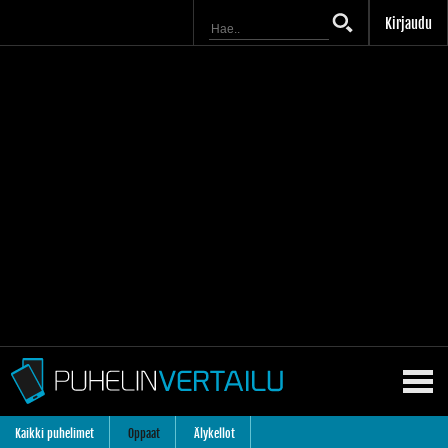
Kirjaudu
Kaikki puhelimet
Oppaat
Älykellot