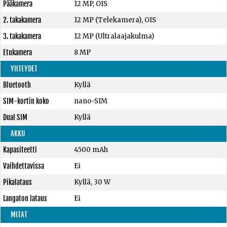
Pääkamera
12 MP, OIS
2. takakamera
12 MP (Telekamera), OIS
3. takakamera
12 MP (Ultralaajakulma)
Etukamera
8 MP
YHTEYDET
Bluetooth
Kyllä
SIM-kortin koko
nano-SIM
Dual SIM
Kyllä
AKKU
Kapasiteetti
4500 mAh
Vaihdettavissa
Ei
Pikalataus
Kyllä, 30 W
Langaton lataus
Ei
MITAT