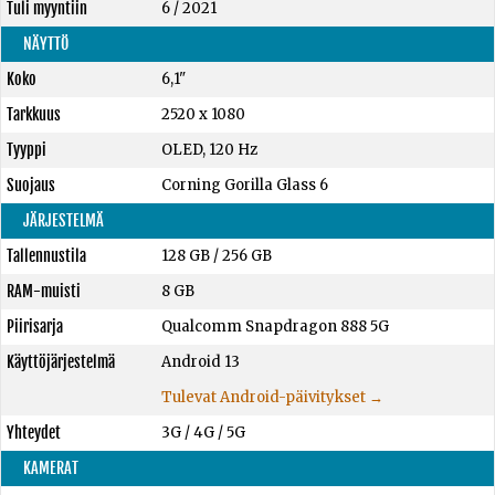
Tuli myyntiin
6 / 2021
NÄYTTÖ
Koko
6,1"
Tarkkuus
2520 x 1080
Tyyppi
OLED, 120 Hz
Suojaus
Corning Gorilla Glass 6
JÄRJESTELMÄ
Tallennustila
128 GB
/
256 GB
RAM-muisti
8 GB
Piirisarja
Qualcomm Snapdragon 888 5G
Käyttöjärjestelmä
Android 13
Tulevat Android-päivitykset →
Yhteydet
3G / 4G / 5G
KAMERAT