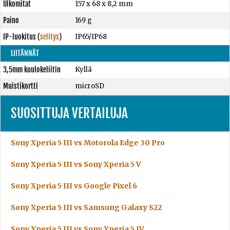
Ulkomitat
157 x 68 x 8,2 mm
Paino
169 g
IP-luokitus
(
selitys
)
IP65/IP68
LIITÄNNÄT
3,5mm kuulokeliitin
Kyllä
Muistikortti
microSD
SUOSITTUJA VERTAILUJA
Sony Xperia 5 III vs Motorola Edge 30 Pro
Sony Xperia 5 III vs Sony Xperia 5 V
Sony Xperia 5 III vs Google Pixel 6
Sony Xperia 5 III vs Samsung Galaxy S22
Sony Xperia 5 III vs Sony Xperia 5 IV