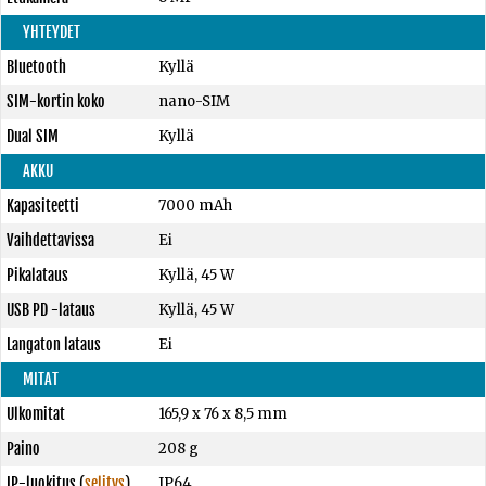
YHTEYDET
Bluetooth
Kyllä
SIM-kortin koko
nano-SIM
Dual SIM
Kyllä
AKKU
Kapasiteetti
7000 mAh
Vaihdettavissa
Ei
Pikalataus
Kyllä, 45 W
USB PD -lataus
Kyllä, 45 W
Langaton lataus
Ei
MITAT
Ulkomitat
165,9 x 76 x 8,5 mm
Paino
208 g
IP-luokitus
(
selitys
)
IP64