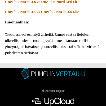
OnePlus Nord CE6 vs OnePlus Nord CE6 Lite
OnePlus Nord CE5 vs OnePlus Nord CE6 Lite
Huomaathan:
Tiedoissa voi esiintyä virheitä. Emme vastaa tietojen
oikeellisuudesta, mutta pyydämme ottamaan meihin
yhteyttä, jos havaitset puutteellisuuksia tai selkeitä virheitä
puhelinten tiedoissa.
Yhteytemme tarjoaa: