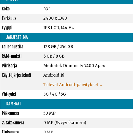
Koko
6,7"
Tarkkuus
2400 x 1080
Tyyppi
IPS LCD, 144 Hz
JÄRJESTELMÄ
Tallennustila
128 GB
/
256 GB
RAM-muisti
6 GB
/
8 GB
Piirisarja
Mediatek Dimensity 7400 Apex
Käyttöjärjestelmä
Android 16
Tulevat Android-päivitykset →
Yhteydet
3G / 4G / 5G
KAMERAT
Pääkamera
50 MP
2. takakamera
0 MP (Syvyyskamera)
Etukamera
8 MP