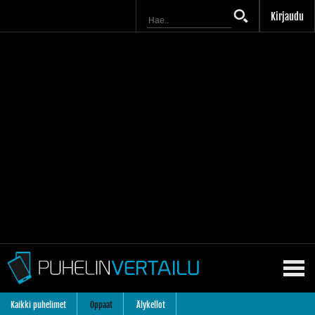
Kirjaudu
Kaikki puhelimet
Oppaat
Älykellot