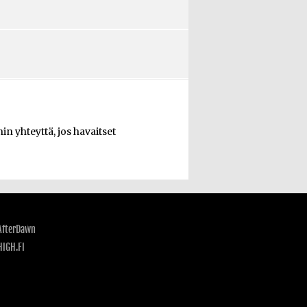
n yhteyttä, jos havaitset
AfterDawn
HIGH.FI