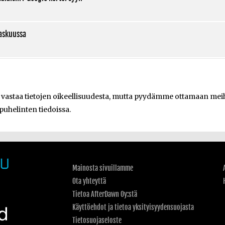
askuussa
e vastaa tietojen oikeellisuudesta, mutta pyydämme ottamaan meihi
 puhelinten tiedoissa.
Mainosta sivuillamme
Ota yhteyttä
Tietoa AfterDawn Oy:stä
Käyttöehdot ja tietoa yksityisyydensuojasta
Tietosuojaseloste