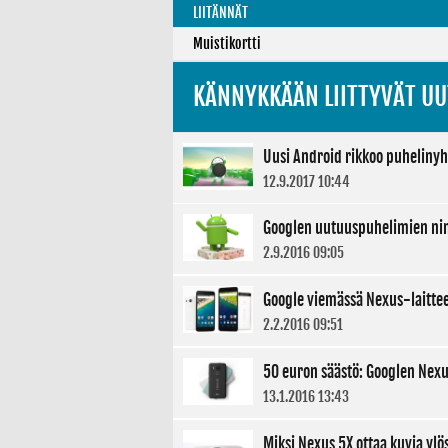
LIITÄNNÄT
Muistikortti
KÄNNYKKÄÄN LIITTYVÄT UU
Uusi Android rikkoo puhelinyh
12.9.2017 10:44
Googlen uutuuspuhelimien nim
2.9.2016 09:05
Google viemässä Nexus-laitt
2.2.2016 09:51
50 euron säästö: Googlen Nexu
13.1.2016 13:43
Miksi Nexus 5X ottaa kuvia ylö