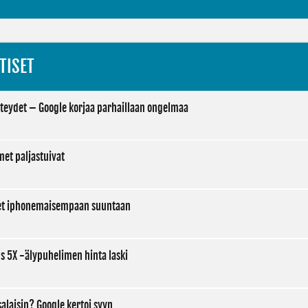
TISET
teydet – Google korjaa parhaillaan ongelmaa
et paljastuivat
eet iphonemaisempaan suuntaan
s 5X -älypuhelimen hinta laski
salaisin? Google kertoi syyn