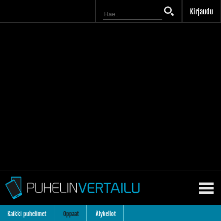
Kirjaudu
Kaikki puhelimet
Oppaat
Älykellot