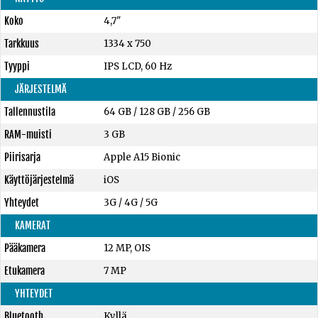
Koko
4,7"
Tarkkuus
1334 x 750
Tyyppi
IPS LCD, 60 Hz
JÄRJESTELMÄ
Tallennustila
64 GB
/
128 GB
/
256 GB
RAM-muisti
3 GB
Piirisarja
Apple A15 Bionic
Käyttöjärjestelmä
iOS
Yhteydet
3G / 4G / 5G
KAMERAT
Pääkamera
12 MP, OIS
Etukamera
7 MP
YHTEYDET
Bluetooth
Kyllä