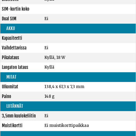
SIM-kortin koko
Dual SIM
Ei
AKKU
Kapasiteetti
Vaihdettavissa
Ei
Pikalataus
Kyllä, 18 W
Langaton lataus
Kyllä
MITAT
Ulkomitat
138,4 x 67,3 x 7,3 mm
Paino
148 g
LIITÄNNÄT
3,5mm kuulokeliitin
Ei
Muistikortti
Ei muistikorttipaikkaa